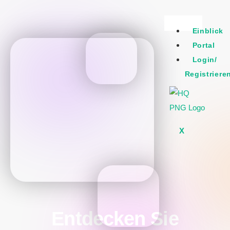
Einblick
Portal
Login/
Registriere
X
Entdecken Sie