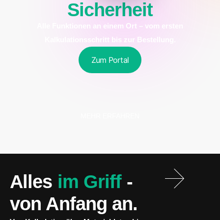
Sicherheit
Prozesskontrolle
Alle Funktionen an einem Ort – vom ersten
Kalkulationsschritt bis zur Bestellung.
Zum Portal
MEHR ERFAHREN
Alles
im Griff
-
von Anfang an.